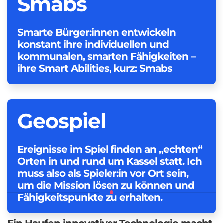
Smabs
Smarte Bürger:innen entwickeln
konstant ihre individuellen und
kommunalen, smarten Fähigkeiten –
ihre Smart Abilities, kurz: Smabs
Geospiel
Ereignisse im Spiel finden an „echten“
Orten in und rund um Kassel statt. Ich
muss also als Spieler:in vor Ort sein,
um die Mission lösen zu können und
Fähigkeitspunkte zu erhalten.
Ein Haufen innovativer Technologie macht