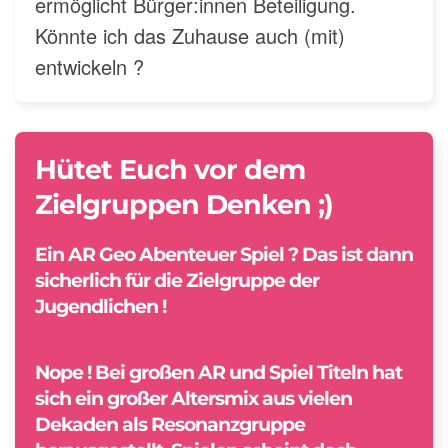
ermöglicht Bürger:innen Beteiligung.
Könnte ich das Zuhause auch (mit)
entwickeln ?
Hütet Euch vor dem
Zielgruppen Denken ;)
Ein AR Geo Abenteuer Spiel ? Das ist dann
sicherlich für die Zielgruppe der
Jugendlichen !
Nope ! Bei großen AR und Spiel Titeln hat
sich ein großer Altersmix aus vielen
Dekaden als Resonanzgruppe