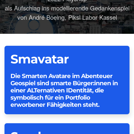
als Aufschlag ins modellierende Gedankenspiel
von André Boeing, Piksl Labor Kassel
Smavatar
Die Smarten Avatare im Abenteuer
Geospiel sind smarte Bürger:innen in
einer ALTernativen IDentität, die
symbolisch für ein Portfolio
erworbener Fähigkeiten steht.