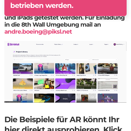
Prototypen. Auf dem Playshop am 16.05.
betrieben werden.
können die Beispiele auf Piksl Rechnern
und iPads getestet werden. Für Einladung
in die 8th Wall Umgebung mail an
andre.boeing@piksl.net
Die Beispiele für AR könnt Ihr
hier direkt ausprobieren, Klick